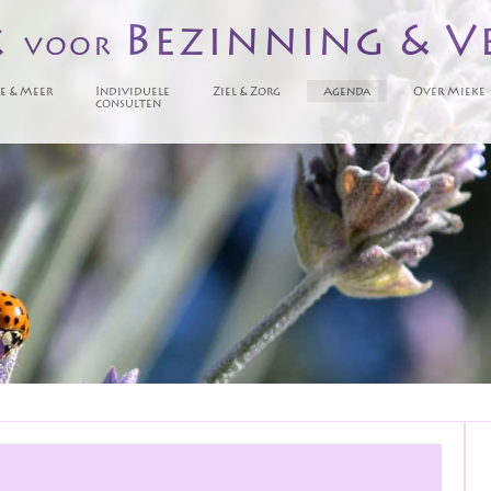
k
Bezinning & V
voor
e & Meer
Individuele
Ziel & Zorg
Agenda
Over Mieke
consulten