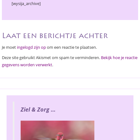
a
[wysija_archive]
t
i
o
n
Laat een berichtje achter
Je moet
ingelogd zijn op
om een reactie te plaatsen.
Deze site gebruikt Akismet om spam te verminderen.
Bekijk hoe je reactie
gegevens worden verwerkt
.
Ziel & Zorg …