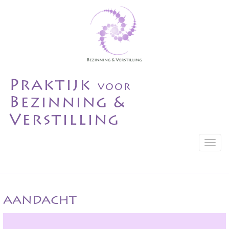
Praktijk
voor
Bezinning &
Verstilling
T
o
g
g
l
e
n
aandacht
a
v
i
g