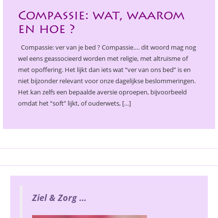
a
t
Compassie: wat, waarom
i
en hoe ?
o
n
Compassie: ver van je bed ? Compassie…. dit woord mag nog
wel eens geassocieerd worden met religie, met altruïsme of
met opoffering. Het lijkt dan iets wat “ver van ons bed” is en
niet bijzonder relevant voor onze dagelijkse beslommeringen.
Het kan zelfs een bepaalde aversie oproepen, bijvoorbeeld
omdat het “soft” lijkt, of ouderwets, […]
Ziel & Zorg …