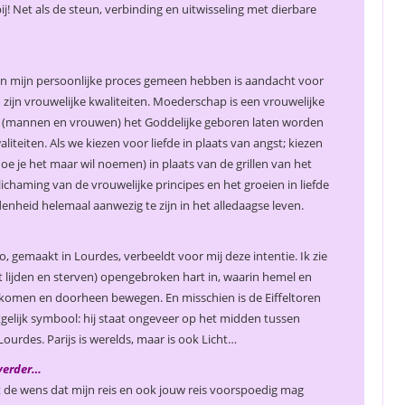
! Net als de steun, verbinding en uitwisseling met dierbare
s en mijn persoonlijke proces gemeen hebben is aandacht voor
 zijn vrouwelijke kwaliteiten. Moederschap is een vrouwelijke
aal (mannen en vrouwen) het Goddelijke geboren laten worden
iteiten. Als we kiezen voor liefde in plaats van angst; kiezen
oe je het maar wil noemen) in plaats van de grillen van het
lichaming van de vrouwelijke principes en het groeien in liefde
nheid helemaal aanwezig te zijn in het alledaagse leven.
o, gemaakt in Lourdes, verbeeldt voor mij deze
intentie. Ik zie
t lijden en sterven) opengebroken hart in, waarin hemel en
omen en doorheen bewegen. En misschien is de Eiffeltoren
gelijk symbool: hij staat ongeveer op het midden tussen
ourdes. Parijs is werelds, maar is ook Licht…
 verder…
et de wens dat mijn reis en ook jouw reis voorspoedig mag