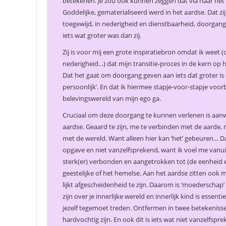
betekene
n. Je zou ook kunnen zeggen dat via haar het
Goddelijke, gematerialiseerd werd in het aardse. Dat z
toegewijd, in nederigheid en dienstbaarheid, doorgang
iets wat groter was dan zij.
Zij is voor mij een grote inspiratiebron omdat ik weet (o
nederigheid…) dat mijn transitie-proces in de kern op 
Dat het gaat om doorgang geven aan iets dat groter is d
persoonlijk’. En dat ik hiermee stapje-voor-stapje voorb
belevingswereld van mijn ego ga.
Cruciaal om deze doorgang te kunnen verlenen is aanwe
aardse. Geaard te zijn, me te verbinden met de aarde,
met de wereld. Want alleen hier kan ‘het’ gebeuren… Da
opgave en niet vanzelfsprekend, want ik voel me vanu
sterk(er) verbonden en aangetrokken tot (de eenheid e
geestelijke of het hemelse. Aan het aardse zitten ook min
lijkt afgescheidenheid te zijn. Daarom is ‘moederschap
zijn over je innerlijke wereld en innerlijk kind is esse
jezelf tegemoet treden. Ontfermen in twee betekenissen
hardvochtig zijn. En ook dit is iets wat niet vanzelfs