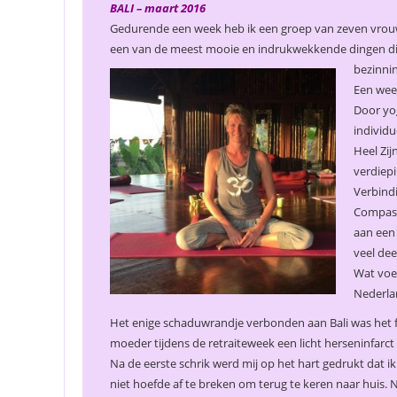
BALI – maart 2016
Gedurende een week heb ik een groep van zeven vrouwen 
een van de meest mooie en indrukwekkende dingen die 
bezinnin
Een wee
Door yog
individ
Heel Zij
verdiepi
Verbindi
Compass
aan een 
veel dee
Wat voel
Nederla
Het enige schaduwrandje verbonden aan Bali was het f
moeder tijdens de retraiteweek een licht herseninfarct
Na de eerste schrik werd mij op het hart gedrukt dat ik
niet hoefde af te breken om terug te keren naar huis. 