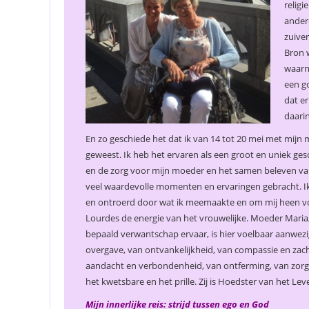
religi
andere
zuiver
Bron 
waarna
een go
dat er
daarin
En zo geschiede het dat ik van 14 tot 20 mei met mijn
geweest. Ik heb het ervaren als een groot en uniek ge
en de zorg voor mijn moeder en het samen beleven van
veel waardevolle momenten en ervaringen gebracht. Ik
en ontroerd door wat ik meemaakte en om mij heen v
Lourdes de energie van het vrouwelijke. Moeder Maria,
bepaald verwantschap ervaar, is hier voelbaar aanwezi
overgave, van ontvankelijkheid, van compassie en zach
aandacht en verbondenheid, van ontferming, van zorg 
het kwetsbare en het prille. Zij is Hoedster van het Le
Mijn innerlijke reis: strijd tussen ego en God