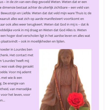
eus – in de zin van een diep gevoeld Weten. Weten dat er een
 dimensie bestaat achter de uiterlijk zichtbare – een veld van
 Bewustzijn en Liefde. Weten dat dat veld mijn ware Thuis is; de
waaruit alles wat zich op aarde manifesteert voortkomt en
ar ook alles weer terugkeert. Weten dat God in mij is – dat ik
ddelijke vonk in mij draag en Weten dat God Alles is. Weten
 een hoger doel verscholen ligt in het aardse leven en alles wat
 plaatsvindt – ook in moeilijkheden en lijden.
 moeder in Lourdes ben
schenk. Het contact met
 ‘Lourdes’ heeft mij
 was vaak diep geraakt
oelde. Voor mij ademt
 met wie ik een
g. De energie van
theid, van menselijke
voor het leven, voor
ven…