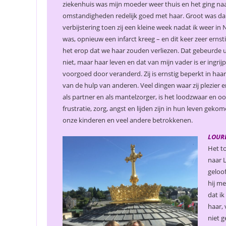
ziekenhuis was mijn moeder weer thuis en het ging na
omstandigheden redelijk goed met haar. Groot was d
verbijstering toen zij een kleine week nadat ik weer in
was, opnieuw een infarct kreeg – en dit keer zeer ernsti
het erop dat we haar zouden verliezen. Dat gebeurde ui
niet, maar haar leven en dat van mijn vader is er ingri
voorgoed door veranderd. Zij is ernstig beperkt in haar
van de hulp van anderen. Veel dingen waar zij plezier e
als partner en als mantelzorger, is het loodzwaar en oo
frustratie, zorg, angst en lijden zijn in hun leven gek
onze kinderen en veel andere betrokkenen.
LOURD
Het to
naar L
geloof
hij me
dat i
haar, 
niet g