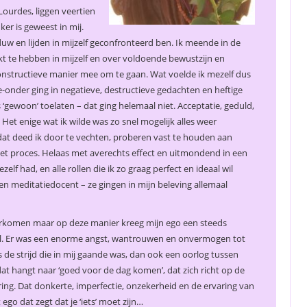
Lourdes, liggen veertien
r is geweest in mij.
uw en lijden in mijzelf geconfronteerd ben. Ik meende in de
akt te hebben in mijzelf en over voldoende bewustzijn en
onstructieve manier mee om te gaan. Wat voelde ik mezelf dus
-onder ging in negatieve, destructieve gedachten en heftige
is ‘gewoon’ toelaten – dat ging helemaal niet. Acceptatie, geduld,
Het enige wat ik wilde was zo snel mogelijk alles weer
n dat deed ik door te vechten, proberen vast te houden aan
 het proces. Helaas met averechts effect en uitmondend in een
elf had, en alle rollen die ik zo graag perfect en ideaal wil
- en meditatiedocent – ze gingen in mijn beleving allemaal
overkomen maar op deze manier kreeg mijn ego een steeds
iel. Er was een enorme angst, wantrouwen en onvermogen tot
 de strijd die in mij gaande was, dan ook een oorlog tussen
dat hangt naar ‘goed voor de dag komen’, dat zich richt op de
ing. Dat donkerte, imperfectie, onzekerheid en de ervaring van
go dat zegt dat je ‘iets’ moet zijn…