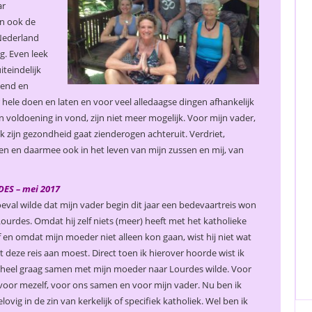
ar
an ook de
 Nederland
g. Even leek
teindelijk
jpend en
 hele doen en laten en voor veel alledaagse dingen afhankelijk
n voldoening in vond, zijn niet meer mogelijk. Voor mijn vader,
k zijn gezondheid gaat zienderogen achteruit. Verdriet,
omen en daarmee ook in het leven van mijn zussen en mij, van
ES – mei 2017
eval wilde dat mijn vader begin dit jaar een bedevaartreis won
ourdes. Omdat hij zelf niets (meer) heeft met het katholieke
 en omdat mijn moeder niet alleen kon gaan, wist hij niet wat
t deze reis aan moest. Direct toen ik hierover hoorde wist ik
k heel graag samen met mijn moeder naar Lourdes wilde. Voor
voor mezelf, voor ons samen en voor mijn vader. Nu ben ik
elovig in de zin van kerkelijk of specifiek katholiek. Wel ben ik