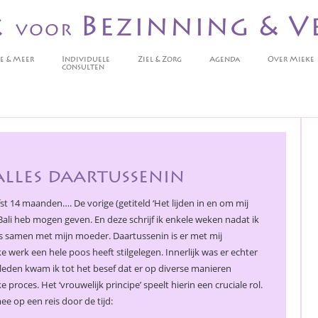
k
Bezinning & V
voor
e & Meer
Individuele
Ziel & Zorg
Agenda
Over Mieke
consulten
alles daartussenin
st 14 maanden…. De vorige (getiteld ‘Het lijden in en om mij
p Bali heb mogen geven. En deze schrijf ik enkele weken nadat ik
s samen met mijn moeder. Daartussenin is er met mij
e werk een hele poos heeft stilgelegen. Innerlijk was er echter
leden kwam ik tot het besef dat er op diverse manieren
 proces. Het ‘vrouwelijk principe’ speelt hierin een cruciale rol.
ee op een reis door de tijd: