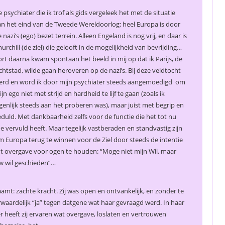
 psychiater die ik trof als gids vergeleek het met de situatie
n het eind van de Tweede Wereldoorlog: heel Europa is door
 nazi’s (ego) bezet terrein. Alleen Engeland is nog vrij, en daar is
urchill (de ziel) die gelooft in de mogelijkheid van bevrijding…
rt daarna kwam spontaan het beeld in mij op dat ik Parijs, de
chtstad, wilde gaan heroveren op de nazi’s. Bij deze veldtocht
erd en word ik door mijn psychiater steeds aangemoedigd om
jn ego niet met strijd en hardheid te lijf te gaan (zoals ik
genlijk steeds aan het proberen was), maar juist met begrip en
duld. Met dankbaarheid zelfs voor de functie die het tot nu
e vervuld heeft. Maar tegelijk vastberaden en standvastig zijn
 Europa terug te winnen voor de Ziel door steeds de intentie
t overgave voor ogen te houden: “Moge niet mijn Wil, maar
w wil geschieden”…
aamt: zachte kracht. Zij was open en ontvankelijk, en zonder te
rwaardelijk “ja” tegen datgene wat haar gevraagd werd. In haar
er heeft zij ervaren wat overgave, loslaten en vertrouwen