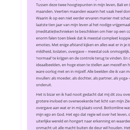
Tussen deze twee hoogtepunten in mijn leven, Bali en 
maanden. Veertien maanden waarin het vaak heel donke
Waarin ik op een niet eerder ervaren manier met schad
laatste tien jaar van mijn leven al het nodige vrijgema
(meditatie)technieken te beschikken om hier op een c
enorm falen toen bleek dat ik meestal compleet koppie
emoties. Met enige afstand kijken en alles wat er in je 
mildheid, loslaten, overgave – meestal ook onmogelijk. 
‘normaal’ te krijgen en de controle terug te vinden. E
ideaalbeelden, en hoge eisen te stellen aan mezelf en
ware oorlog met en in mijzelf. Alle beelden die ik van mez
invullen: als moeder, als dochter, als partner, als yoga
onderuit.
Het is bizar en ik had nooit gedacht dat mij dit zou 
grotere invloed en overwoekerde het licht van mijn Z
overgave aan wat er in mij plaats vond. Bottomline was
mijn ego en God. Het ego dat regie wil over het leven, 
uiterlijke wereld en hongert naar erkenning en waarder
onmacht uit alle macht buiten de deur wil houden. Het e