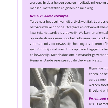
worden. En daar helpen yoga en meditatie mij enorm bij
mensen, metgezellen en gidsen op mijn weg.
Hemel en Aarde verenigen…
Terug naar het begin van dit artikel: wat Bali, Lourde
het vrouwelijke principe. Overgave en ontvankelijkheid
kwaliteit. Het aardse is vrouwelijk. We kunnen allem
op aarde als we kiezen voor het cultiveren van deze kwal
voor God (of voor Bewustzijn, het Hogere, de Bron of h
ego. Voor mij is dat waar ik me op toe wil leggen: de be
en bewustzijn. Met als doel om in waarachtige verbonde
Hemel en Aarde verenigen op de plek waar ik sta…
Bijgaande fot
er een (na he
aarde samenk
wel een soort
Engeland en L
De reis gaat
Ik sluit af m