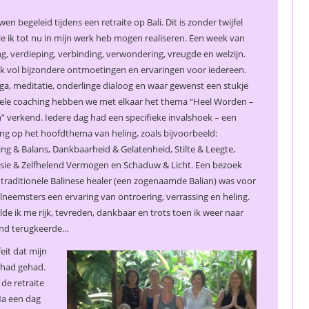
begeleid tijdens een retraite op Bali. Dit is zonder twijfel
ik tot nu in mijn werk heb mogen realiseren. Een week van
g, verdieping, verbinding, verwondering, vr
eugde en welzijn.
k vol bijzondere ontmoetingen en ervaringen voor iedereen.
a, meditatie, onderlinge dialoog en waar gewenst een stukje
uele coaching hebben we met elkaar het thema “Heel Worden –
n” verkend. Iedere dag had een specifieke invalshoek – een
ng op het hoofdthema van heling, zoals bijvoorbeeld:
ng & Balans, Dankbaarheid & Gelatenheid, Stilte & Leegte,
ie & Zelfhelend Vermogen en Schaduw & Licht. Een bezoek
traditionele Balinese healer (een zogenaamde Balian) was voor
lneemsters een ervaring van ontroering, verrassing en heling.
de ik me rijk, tevreden, dankbaar en trots toen ik weer naar
nd terugkeerde…
eit dat mijn
 had gehad.
 de retraite
Na een dag