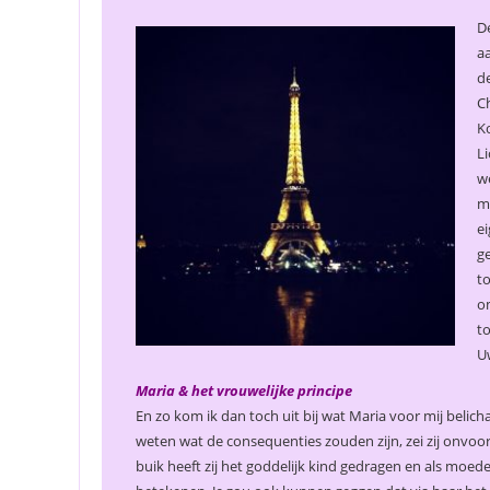
De
aa
de
Ch
Ko
Li
w
mi
ei
ge
to
om
to
U
Maria & het vrouwelijke principe
En zo kom ik dan toch uit bij wat Maria voor mij belich
weten wat de consequenties zouden zijn, zei zij onvoo
buik heeft zij het goddelijk kind gedragen en als moed