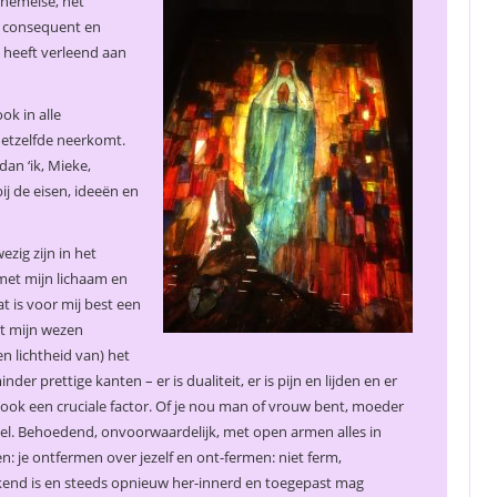
 hemelse, het
ij consequent en
 heeft verleend aan
ok in alle
hetzelfde neerkomt.
an ‘ik, Mieke,
ij de eisen, ideeën en
zig zijn in het
 met mijn lichaam en
t is voor mij best een
it mijn wezen
n lichtheid van) het
der prettige kanten – er is dualiteit, er is pijn en lijden en er
’ ook een cruciale factor. Of je nou man of vrouw bent, moeder
ntieel. Behoedend, onvoorwaardelijk, met open armen alles in
: je ontfermen over jezelf en ont-fermen: niet ferm,
prekend is en steeds opnieuw her-innerd en toegepast mag